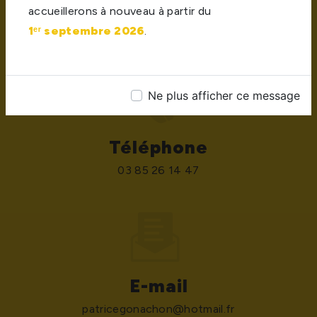
accueillerons à nouveau à partir du
420 route des Etangs, Z.I les Etangs, 71170
1ᵉʳ septembre 2026
.
Chauffailles
Ne plus afficher ce message
Téléphone
03 85 26 14 47
E-mail
patricegonachon@hotmail.fr