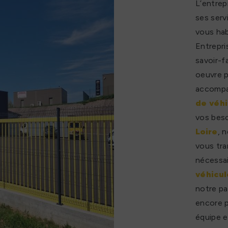
L’entrep
ses serv
vous ha
Entrepri
savoir-f
oeuvre p
accompa
de véhi
vos beso
Loire
, 
vous tr
nécessai
véhicul
notre pa
encore p
équipe e