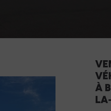
VE
VÉ
À 
LA