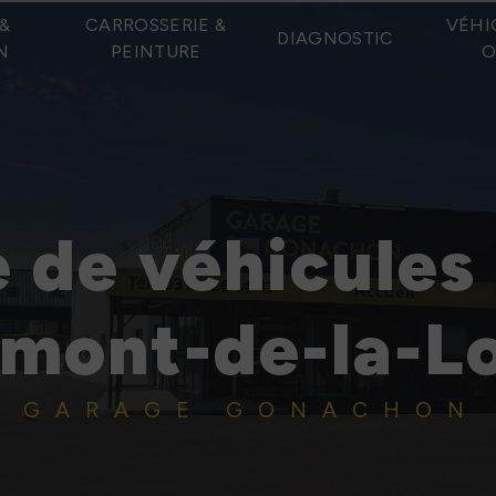
&
CARROSSERIE &
VÉHI
DIAGNOSTIC
N
PEINTURE
O
 de véhicules
lmont-de-la-Lo
GARAGE GONACHON