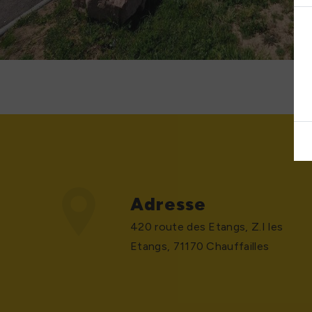
Adresse
420 route des Etangs, Z.I les
Etangs, 71170 Chauffailles