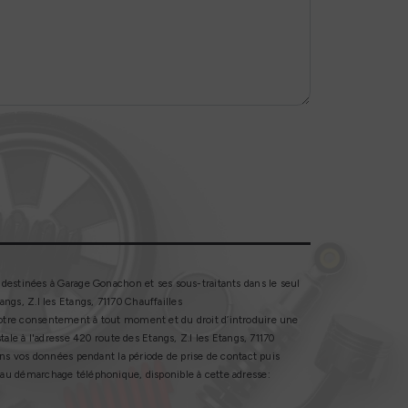
destinées à Garage Gonachon et ses sous-traitants dans le seul
gs, Z.I les Etangs, 71170 Chauffailles
de votre consentement à tout moment et du droit d’introduire une
ale à l'adresse 420 route des Etangs, Z.I les Etangs, 71170
ons vos données pendant la période de prise de contact puis
on au démarchage téléphonique, disponible à cette adresse: