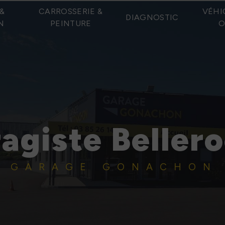
&
CARROSSERIE &
VÉHI
DIAGNOSTIC
N
PEINTURE
O
agiste Beller
GARAGE GONACHON