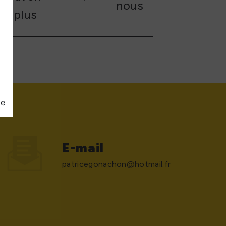
nous
plus
ge
E-mail
patricegonachon@hotmail.fr