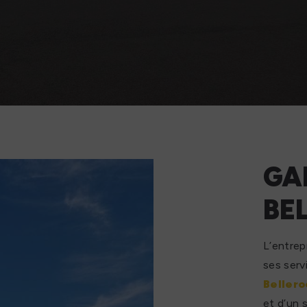
GA
BE
L’entrep
ses serv
Beller
et d’un 