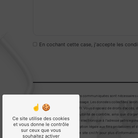
En cochant cette case, j'accepte les condi
** Les données personnelles communiquées sont nécessaires aux 
but de répondre à votre message. Les données collectées seron
patricegonachon@hotmail.fr. Vous disposez de droits d’accès, de
réclamation auprès d’une autorité de contrôle, ainsi que d’orga
Ce site utilise des cookies
Chauffailles ou par courrier électronique à l'adresse patriceg
et vous donne le contrôle
pendant la durée de prescription légale aux fins probatoires et 
sur ceux que vous
Bloctel.gouv.fr
. Consultez le site cnil.fr pour plus d’informations
souhaitez activer