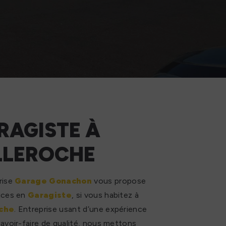
RAGISTE À
LLEROCHE
rise
Garage Gonachon
vous propose
ices en
Garagiste
, si vous habitez à
oche
. Entreprise usant d’une expérience
savoir-faire de qualité, nous mettons