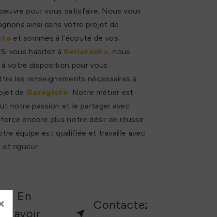
oeuvre pour vous satisfaire. Nous vous
nons ainsi dans votre projet de
ste
et sommes à l’écoute de vos
 Si vous habitez à
Belleroche
, nous
 votre disposition pour vous
tre les renseignements nécessaires à
ojet de
Garagiste
. Notre métier est
ut notre passion et le partager avec
force encore plus notre désir de réussir.
tre équipe est qualifiée et travaille avec
 et rigueur.
En
×
Contactez-
savoir