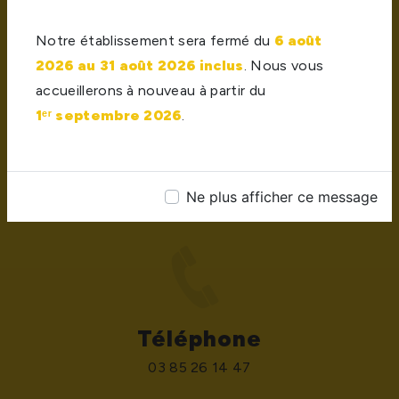
Notre établissement sera fermé du
6 août
2026 au 31 août 2026 inclus
. Nous vous
accueillerons à nouveau à partir du
1ᵉʳ septembre 2026
.
Adresse
420 route des Etangs, Z.I les Etangs, 71170
Chauffailles
Ne plus afficher ce message
Téléphone
03 85 26 14 47