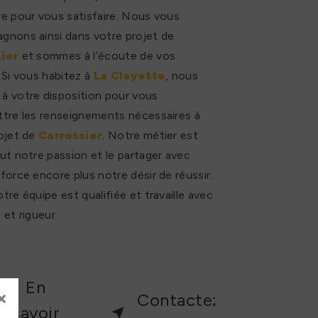
e pour vous satisfaire. Nous vous
nons ainsi dans votre projet de
ier
et sommes à l’écoute de vos
 Si vous habitez à
La Clayette
, nous
 votre disposition pour vous
tre les renseignements nécessaires à
ojet de
Carrossier
. Notre métier est
ut notre passion et le partager avec
force encore plus notre désir de réussir.
tre équipe est qualifiée et travaille avec
 et rigueur.
En
×
Contactez-
savoir