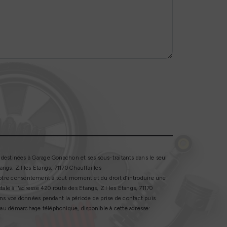
destinées à Garage Gonachon et ses sous-traitants dans le seul
gs, Z.I les Etangs, 71170 Chauffailles
de votre consentement à tout moment et du droit d’introduire une
ale à l'adresse 420 route des Etangs, Z.I les Etangs, 71170
ons vos données pendant la période de prise de contact puis
on au démarchage téléphonique, disponible à cette adresse: