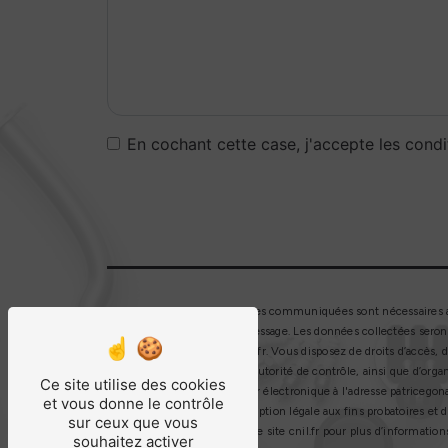
En cochant cette case, j'accepte les condi
** Les données personnelles communiquées sont nécessaires aux 
but de répondre à votre message. Les données collectées seron
patricegonachon@hotmail.fr. Vous disposez de droits d’accès, de
réclamation auprès d’une autorité de contrôle, ainsi que d’orga
Ce site utilise des cookies
Chauffailles ou par courrier électronique à l'adresse patriceg
et vous donne le contrôle
pendant la durée de prescription légale aux fins probatoires et 
sur ceux que vous
Bloctel.gouv.fr
. Consultez le site cnil.fr pour plus d’informations
souhaitez activer