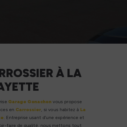
RROSSIER À LA
AYETTE
rise
Garage Gonachon
vous propose
ices en
Carrossier
, si vous habitez à
La
te
. Entreprise usant d’une expérience et
oir-faire de qualité, nous mettons tout