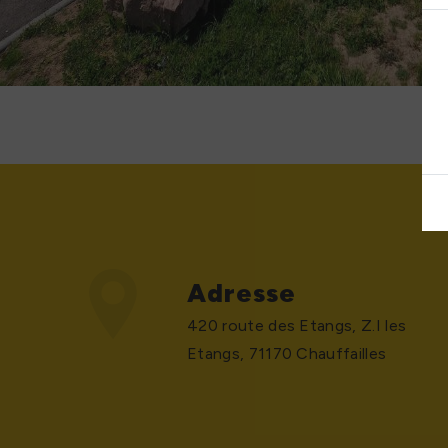
Adresse
420 route des Etangs, Z.I les
Etangs, 71170 Chauffailles