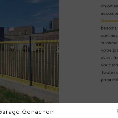
en oeuvr
accompag
Carross
besoins.
sommes à
transmet
votre pr
avant to
vous ren
Toute no
propreté
Garage Gonachon