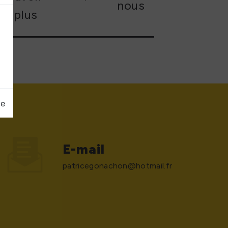
nous
plus
ge
E-mail
patricegonachon@hotmail.fr