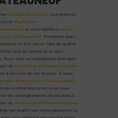
ÂTEAUNEUF
rise
Garage Gonachon
vous propose
ices en
Certificat
riculation
, si vous habitez à
Saint-
e-lès-Châteauneuf
. Entreprise usant
périence et d’un savoir-faire de qualité,
ttons tout en oeuvre pour vous
re. Nous vous accompagnons ainsi dans
ojet de
Certificat d'immatriculation
s à l’écoute de vos besoins. Si vous
 à
Saint-Maurice-lès-Châteauneuf
,
mmes à votre disposition pour vous
tre les renseignements nécessaires à
ojet de
Certificat d'immatriculation
.
tier est avant tout notre passion et le
 avec vous renforce encore plus notre