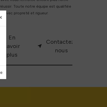
 réussir. Toute notre équipe est qualifiée
lle avec propreté et rigueur.
×
En
Contactez-
savoir
nous
plus
ge