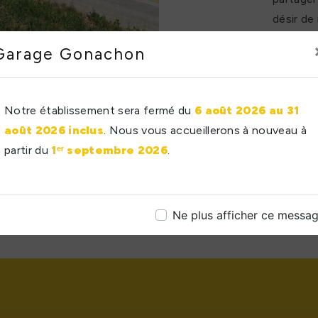
désir de
et travai
Garage Gonachon
Notre établissement sera fermé du
6 août 2026 au 31
août 2026 inclus
. Nous vous accueillerons à nouveau à
partir du
1ᵉʳ septembre 2026
.
Ne plus afficher ce messa