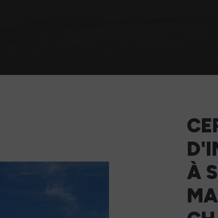
CE
D'
À 
MA