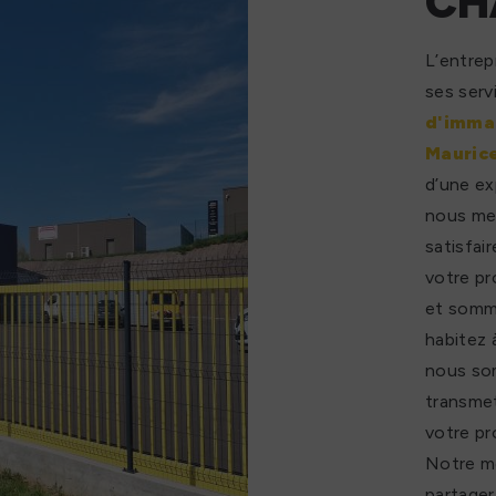
CH
L’entrep
ses serv
d'immat
Mauric
d’une ex
nous me
satisfai
votre pr
et somme
habitez
nous so
transmet
votre pr
Notre mé
partager