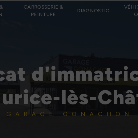
&
CARROSSERIE &
VÉHI
DIAGNOSTIC
N
PEINTURE
O
cat d'immatri
urice-lès-Ch
GARAGE GONACHON