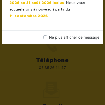
2026 au 31 août 2026 inclus
. Nous vous
Adresse
accueillerons à nouveau à partir du
420 route des Etangs, Z.I les Etangs, 71170
1ᵉʳ septembre 2026
.
Chauffailles
Ne plus afficher ce message
Téléphone
03 85 26 14 47