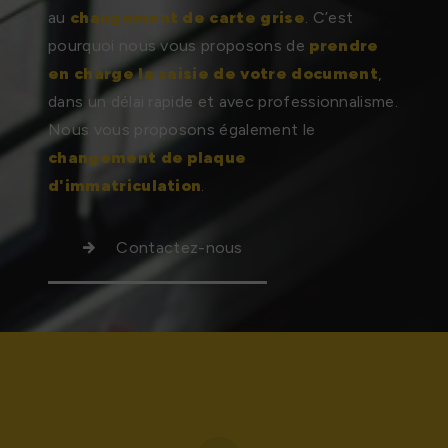
au
changement de carte grise
. C’est
pourquoi nous vous proposons de
prendre
en charge la saisie de votre document
,
dans un délai rapide et avec professionnalisme.
Nous vous proposons également le
changement de plaque
d'immatriculation
.
Contactez-nous