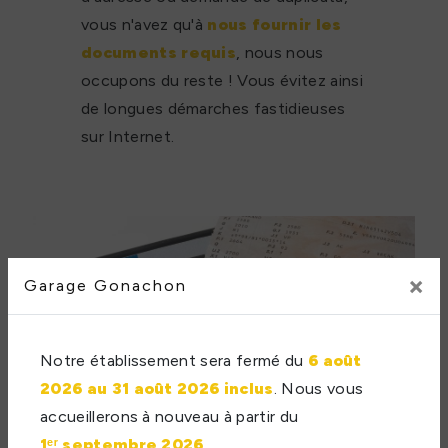
vous n'avez qu'à
nous fournir les
documents requis
, nous nous
occupons du reste ! Vous évitez ainsi
de longues démarches fastidieuses
sur Internet.
×
Garage Gonachon
Notre établissement sera fermé du
6 août
2026 au 31 août 2026 inclus
. Nous vous
accueillerons à nouveau à partir du
1ᵉʳ septembre 2026
.