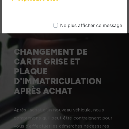
Ne plus afficher ce message
CHANGEMENT DE
CARTE GRISE ET
PLAQUE
D'IMMATRICULATION
APRÈS ACHAT
Après l’achat d’un nouveau véhicule, nous
comprenons qu’il peut être contraignant pour
vous d’effectuer les démarches nécessaires